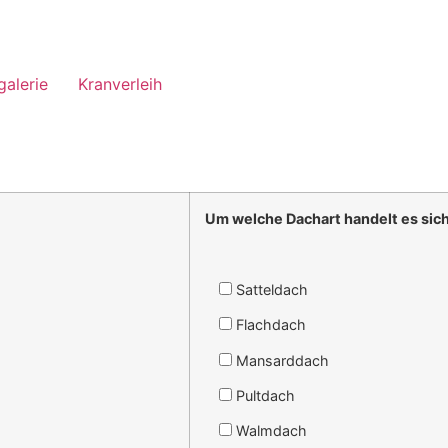
galerie
Kranverleih
Um welche Dachart handelt es sic
Satteldach
Flachdach
Mansarddach
Pultdach
Walmdach