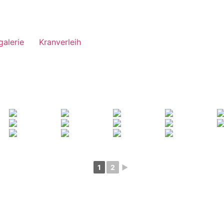
galerie
Kranverleih
1
2
►