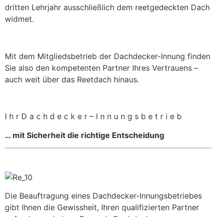
dritten Lehrjahr ausschließlich dem reetgedeckten Dach
widmet.
Mit dem Mitgliedsbetrieb der Dachdecker-Innung finden
Sie also den kompetenten Partner Ihres Vertrauens –
auch weit über das Reetdach hinaus.
I h r D a c h d e c k e r – I n n u n g s b e t r i e b
… mit Sicherheit die richtige Entscheidung
Die Beauftragung eines Dachdecker-Innungsbetriebes
gibt Ihnen die Gewissheit, Ihren qualifizierten Partner