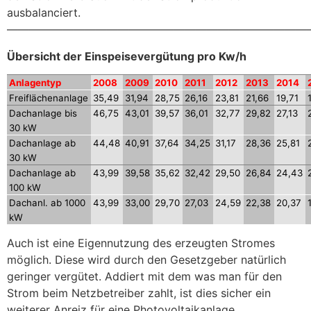
ausbalanciert.
———————————————————————————
Übersicht der Einspeisevergütung pro Kw/h
Anlagentyp
2008
2009
2010
2011
2012
2013
2014
Freiflächenanlage
35,49
31,94
28,75
26,16
23,81
21,66
19,71
Dachanlage bis
46,75
43,01
39,57
36,01
32,77
29,82
27,13
30 kW
Dachanlage ab
44,48
40,91
37,64
34,25
31,17
28,36
25,81
30 kW
Dachanlage ab
43,99
39,58
35,62
32,42
29,50
26,84
24,43
100 kW
Dachanl. ab 1000
43,99
33,00
29,70
27,03
24,59
22,38
20,37
kW
Auch ist eine Eigennutzung des erzeugten Stromes
möglich. Diese wird durch den Gesetzgeber natürlich
geringer vergütet. Addiert mit dem was man für den
Strom beim Netzbetreiber zahlt, ist dies sicher ein
weiterer Anreiz für eine Photovoltaikanlage.